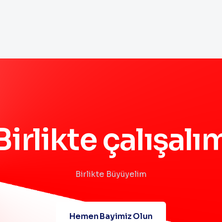
Birlikte çalışalı
Birlikte Büyüyelim
Hemen Bayimiz Olun