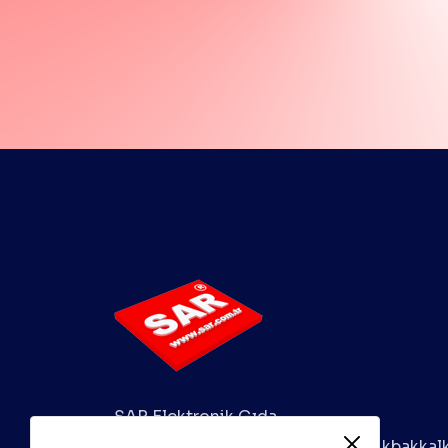
SAR Elektronik Gıda
Day.Tük.Mal.San.Tic.LTD.ŞTİ. Küçükbakkal