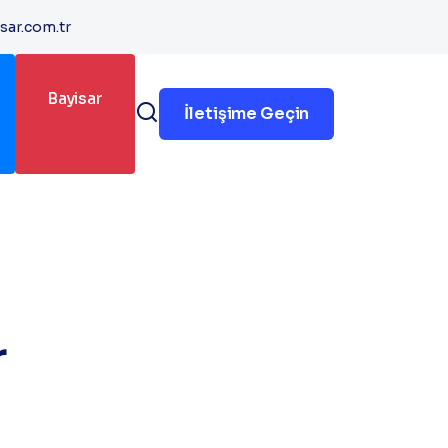
z
sar.com.tr
Bayisar
İletişime Geçin
r